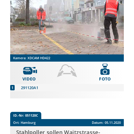
Kamera:
XDCAM HD422
VIDEO
FOTO
291120A1
ID.-Nr:
051120C
Ort:
Hamburg
Datum:
05.11.2020
Stahlpoller sollen Waitzstrasse-