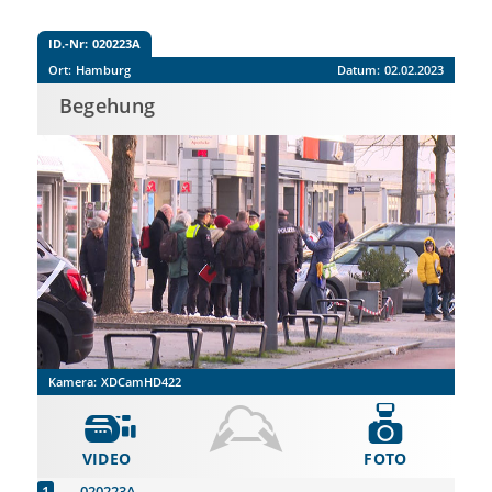
ID.-Nr:
020223A
Ort:
Hamburg
Datum:
02.02.2023
Begehung
Kamera:
XDCamHD422
VIDEO
FOTO
020223A