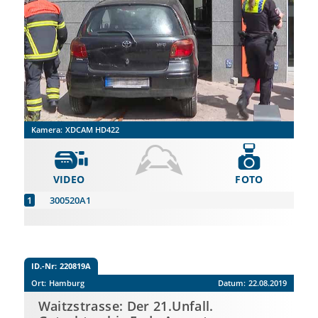
Kamera:
XDCAM HD422
VIDEO
FOTO
300520A1
ID.-Nr:
220819A
Ort:
Hamburg
Datum:
22.08.2019
Waitzstrasse: Der 21.Unfall.