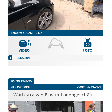
Kamera:
XDCAM HD422
VIDEO
FOTO
230720A1
ID.-Nr:
300520A
Ort:
Hamburg
Datum:
30.05.2020
Waitzstrasse: Pkw in Ladengeschäft