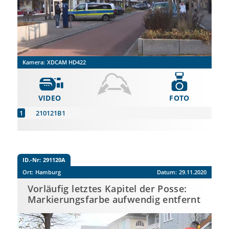
Kamera:
XDCAM HD422
VIDEO
FOTO
210121B1
ID.-Nr:
291120A
Ort:
Hamburg
Datum:
29.11.2020
Vorläufig letztes Kapitel der Posse:
Markierungsfarbe aufwendig entfernt