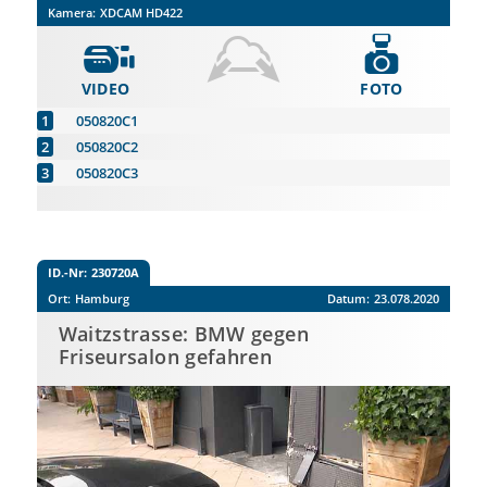
Kamera:
XDCAM HD422
VIDEO
FOTO
050820C1
050820C2
050820C3
ID.-Nr:
230720A
Ort:
Hamburg
Datum:
23.078.2020
Waitzstrasse: BMW gegen
Friseursalon gefahren