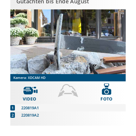
Gutachten bis Ende August
Kamera:
XDCAM HD
VIDEO
FOTO
220819A1
220819A2