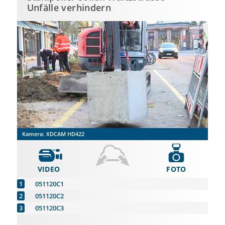
Unfälle verhindern
Kamera:
XDCAM HD422
VIDEO
FOTO
051120C1
051120C2
051120C3