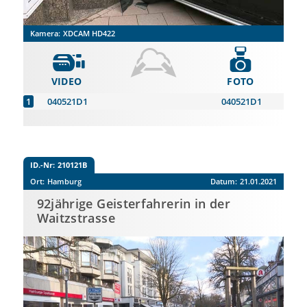
Kamera:
XDCAM HD422
VIDEO
FOTO
040521D1
040521D1
ID.-Nr:
210121B
Ort:
Hamburg
Datum:
21.01.2021
92jährige Geisterfahrerin in der
Waitzstrasse