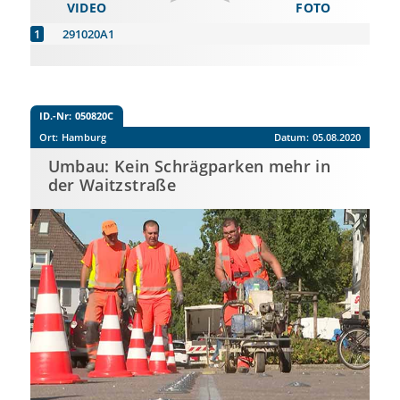
VIDEO
FOTO
291020A1
ID.-Nr:
050820C
Ort:
Hamburg
Datum:
05.08.2020
Umbau: Kein Schrägparken mehr in
der Waitzstraße