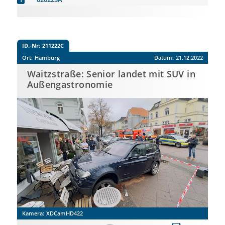
ID.-Nr:
211222C
Ort:
Hamburg
Datum:
21.12.2022
Waitzstraße: Senior landet mit SUV in
Außengastronomie
Kamera:
XDCamHD422