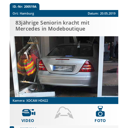
ID.-Nr:
200519A
Ort:
Hamburg
Datum:
20.05.2019
83jährige Seniorin kracht mit
Mercedes in Modeboutique
Kamera:
XDCAM HD422
VIDEO
FOTO