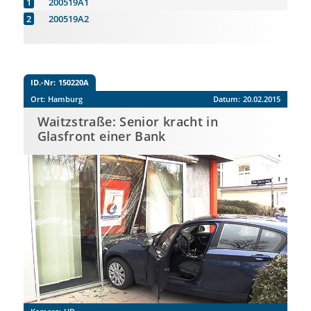
200519A1
200519A2
ID.-Nr:
150220A
Ort:
Hamburg
Datum:
20.02.2015
Waitzstraße: Senior kracht in
Glasfront einer Bank