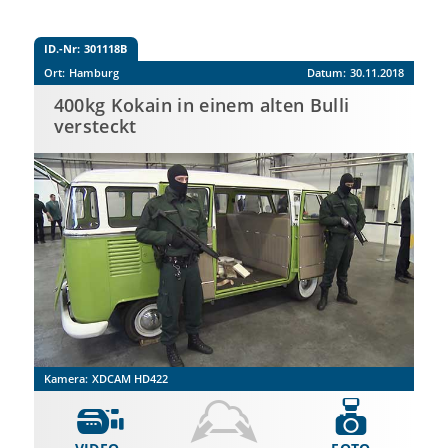
ID.-Nr:
301118B
Ort:
Hamburg
Datum:
30.11.2018
400kg Kokain in einem alten Bulli
versteckt
Kamera:
XDCAM HD422