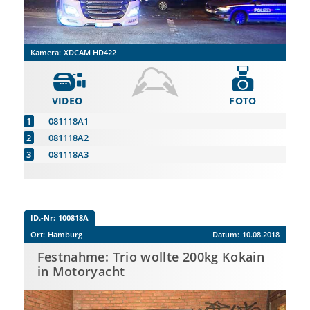
Kamera:
XDCAM HD422
VIDEO
FOTO
081118A1
081118A2
081118A3
ID.-Nr:
100818A
Ort:
Hamburg
Datum:
10.08.2018
Festnahme: Trio wollte 200kg Kokain
in Motoryacht