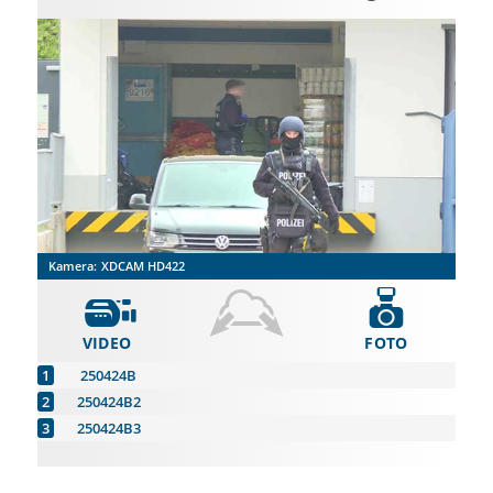
Kamera:
XDCAM HD422
VIDEO
FOTO
250424B
250424B2
250424B3