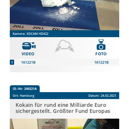
Kamera:
XDCAM HD422
VIDEO
FOTO
161221B
161221B
ID.-Nr:
240221A
Ort:
Hamburg
Datum:
24.02.2021
Kokain für rund eine Milliarde Euro
sichergestellt. Größter Fund Europas