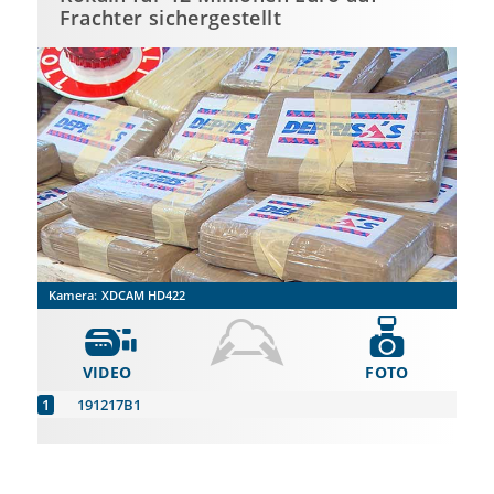
Frachter sichergestellt
Kamera:
XDCAM HD422
VIDEO
FOTO
191217B1