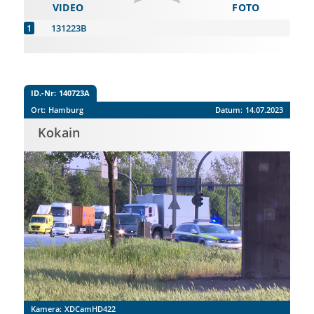
VIDEO
FOTO
131223B
ID.-Nr:
140723A
Ort:
Hamburg
Datum:
14.07.2023
Kokain
Kamera:
XDCamHD422