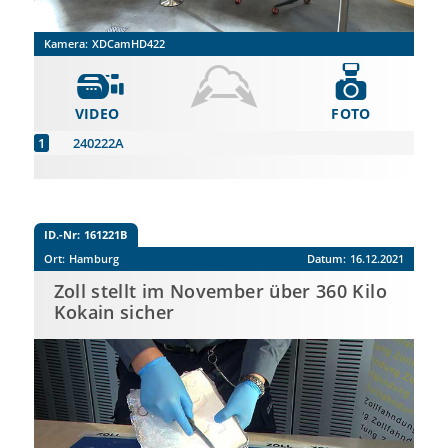
Kamera:
XDCamHD422
VIDEO
FOTO
240222A
ID.-Nr:
161221B
Ort:
Hamburg
Datum:
16.12.2021
Zoll stellt im November über 360 Kilo
Kokain sicher