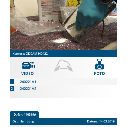
Kamera:
XDCAM HD422
VIDEO
FOTO
240221A1
240221A2
ID.-Nr:
140319A
Ort:
Hamburg
Datum:
14.03.2019