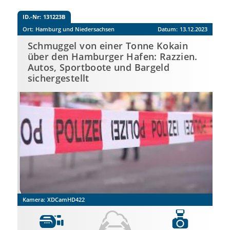
ID.-Nr:
131223B
Ort:
Hamburg und Niedersachsen
Datum:
13.12.2023
Schmuggel von einer Tonne Kokain
über den Hamburger Hafen: Razzien.
Autos, Sportboote und Bargeld
sichergestellt
Kamera:
XDCamHD422