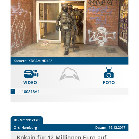
Kamera:
XDCAM HD422
VIDEO
FOTO
100818A1
ID.-Nr:
191217B
Ort:
Hamburg
Datum:
19.12.2017
Kokain für 12 Millionen Euro auf