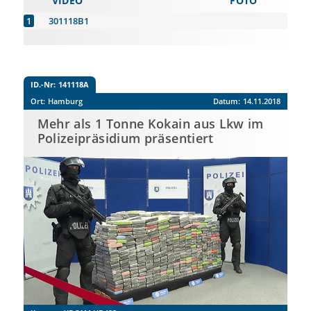
VIDEO
FOTO
301118B1
ID.-Nr:
141118A
Ort:
Hamburg
Datum:
14.11.2018
Mehr als 1 Tonne Kokain aus Lkw im
Polizeipräsidium präsentiert