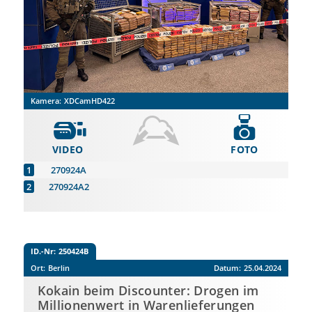
Kamera:
XDCamHD422
VIDEO
FOTO
270924A
270924A2
ID.-Nr:
250424B
Ort:
Berlin
Datum:
25.04.2024
Kokain beim Discounter: Drogen im
Millionenwert in Warenlieferungen