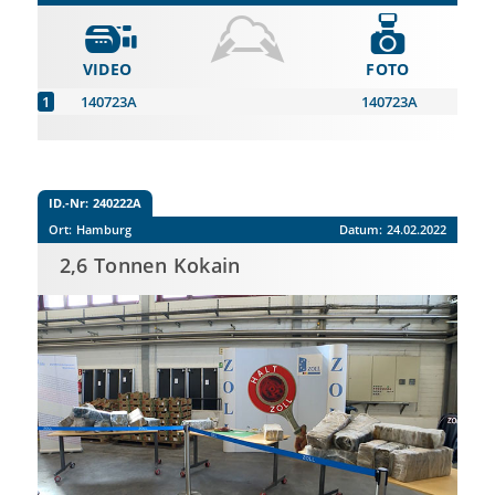
VIDEO
FOTO
140723A
140723A
ID.-Nr:
240222A
Ort:
Hamburg
Datum:
24.02.2022
2,6 Tonnen Kokain