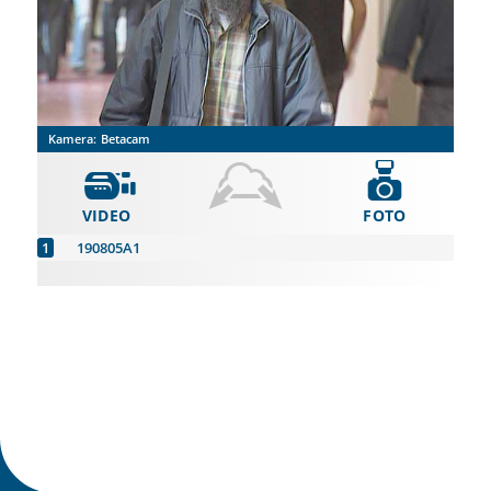
Kamera:
Betacam
VIDEO
FOTO
190805A1