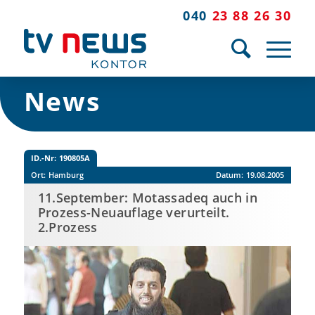
040
23 88 26 30
News
ID.-Nr:
190805A
Ort:
Hamburg
Datum:
19.08.2005
11.September: Motassadeq auch in
Prozess-Neuauflage verurteilt.
2.Prozess