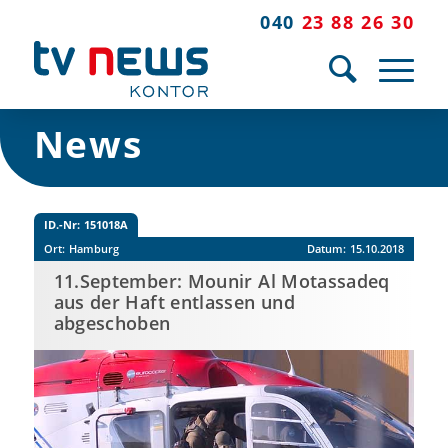
040
23 88 26 30
News
ID.-Nr:
151018A
Ort:
Hamburg
Datum:
15.10.2018
11.September: Mounir Al Motassadeq
aus der Haft entlassen und
abgeschoben