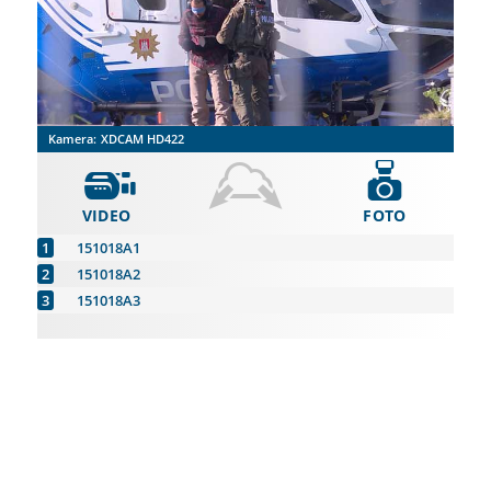
Kamera:
XDCAM HD422
VIDEO
FOTO
151018A1
151018A2
151018A3