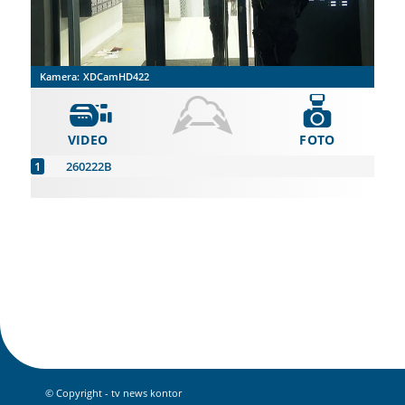
Kamera:
XDCamHD422
VIDEO
FOTO
260222B
© Copyright - tv news kontor