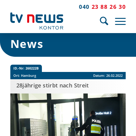
040
23 88 26 30
News
ID.-Nr:
260222B
Ort:
Hamburg
Datum:
26.02.2022
28jährige stirbt nach Streit