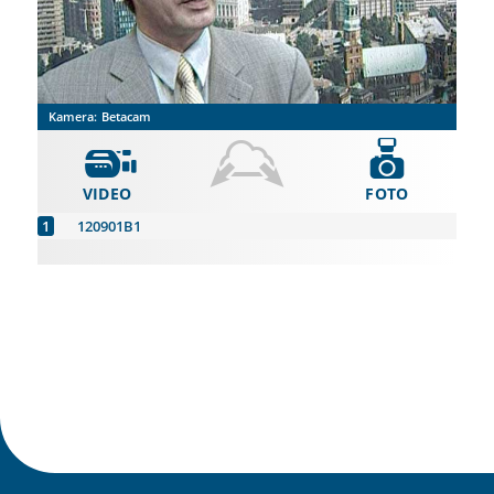
Kamera:
Betacam
VIDEO
FOTO
120901B1