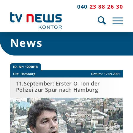
040
23 88 26 30
News
ID.-Nr:
120901B
Ort:
Hamburg
Datum:
12.09.2001
11.September: Erster O-Ton der
Polizei zur Spur nach Hamburg