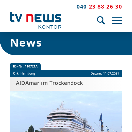
040
23 88 26 30
News
ID.-Nr:
110721A
Ort:
Hamburg
Datum:
11.07.2021
AIDAmar im Trockendock