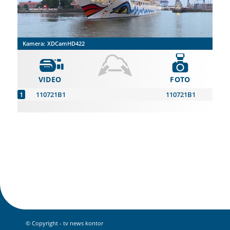
Kamera:
XDCamHD422
VIDEO
FOTO
110721B1
110721B1
© Copyright - tv news kontor