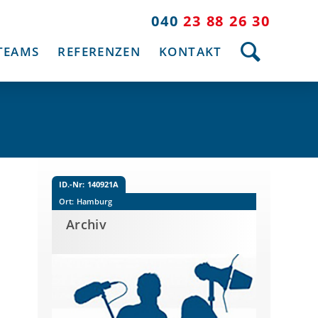
040
23 88 26 30
TEAMS
REFERENZEN
KONTAKT
ID.-Nr:
140921A
Ort:
Hamburg
Archiv