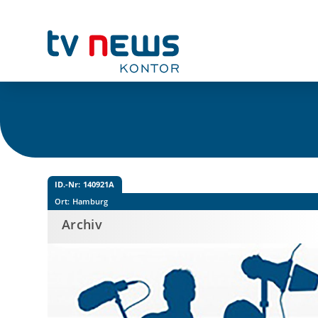
ID.-Nr:
140921A
Ort:
Hamburg
Archiv