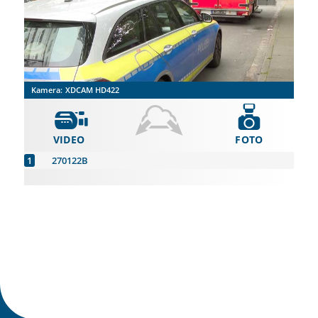
Kamera:
XDCAM HD422
VIDEO
FOTO
270122B