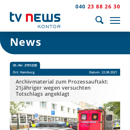
040
23 88 26 30
News
ID.-Nr:
270122B
Ort:
Hamburg
Datum:
22.08.2021
Archivmaterial zum Prozessauftakt:
21jähriger wegen versuchten
Totschlags angeklagt