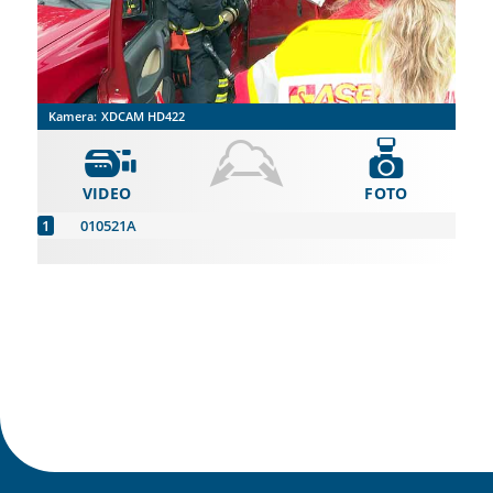
Kamera:
XDCAM HD422
VIDEO
FOTO
010521A