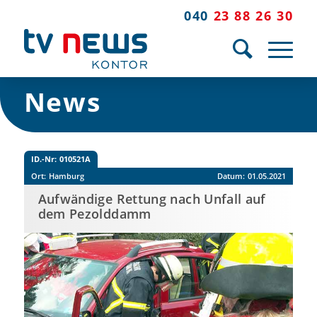
040
23 88 26 30
News
ID.-Nr:
010521A
Ort:
Hamburg
Datum:
01.05.2021
Aufwändige Rettung nach Unfall auf
dem Pezolddamm