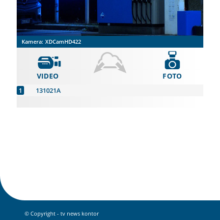
Kamera:
XDCamHD422
VIDEO
FOTO
131021A
© Copyright - tv news kontor