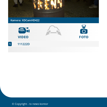
Kamera:
XDCamHD422
VIDEO
FOTO
111222D
© Copyright - tv news kontor