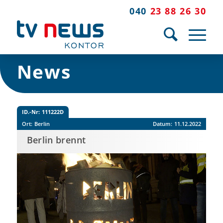
040
23 88 26 30
News
ID.-Nr:
111222D
Ort:
Berlin
Datum:
11.12.2022
Berlin brennt