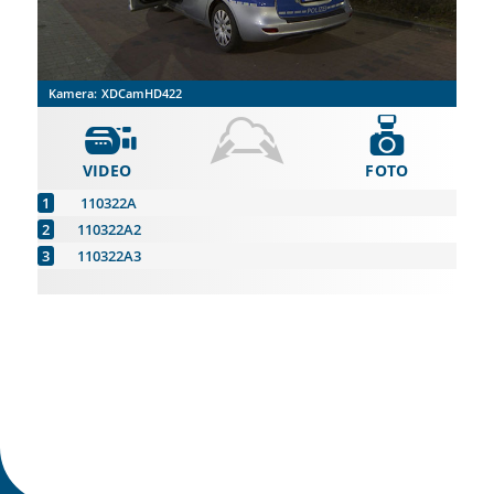
Kamera:
XDCamHD422
VIDEO
FOTO
110322A
110322A2
110322A3