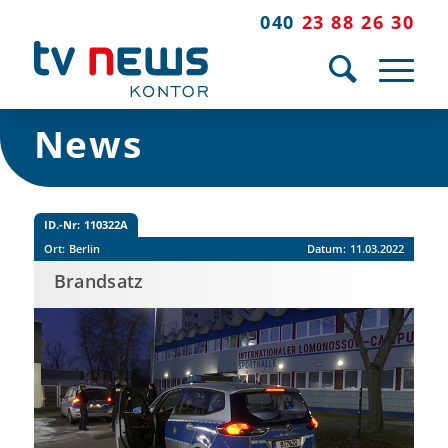
040
23 88 26 30
News
ID.-Nr:
110322A
Ort:
Berlin
Datum:
11.03.2022
Brandsatz