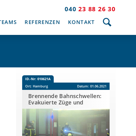
040
23 88 26 30
TEAMS
REFERENZEN
KONTAKT
ID.-Nr:
010621A
Ort:
Hamburg
Datum:
01.06.2021
Brennende Bahnschwellen:
Evakuierte Züge und
eingestellter U2-Verkehr