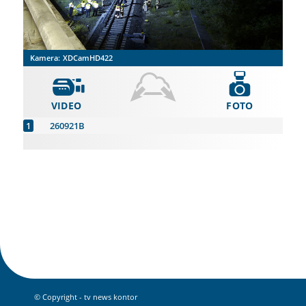
Kamera:
XDCamHD422
VIDEO
FOTO
260921B
© Copyright - tv news kontor