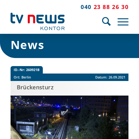
040
23 88 26 30
News
ID.-Nr:
260921B
Ort:
Berlin
Datum:
26.09.2021
Brückensturz