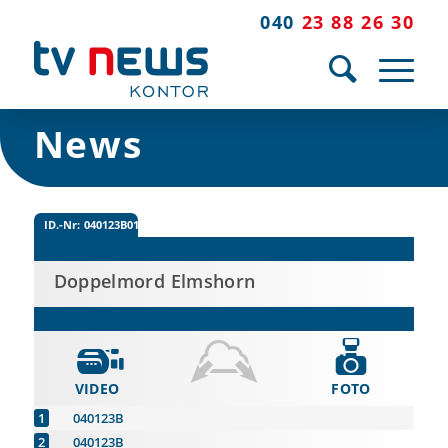
040
23 88 26 30
News
ID.-Nr:
040123B0123
Doppelmord Elmshorn
VIDEO
FOTO
040123B
040123B