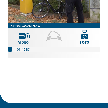
Kamera:
XDCAM HD422
VIDEO
FOTO
011121C1