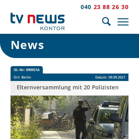
040
23 88 26 30
News
ID.-Nr:
090921A
Ort:
Berlin
Datum:
09.09.2021
Elternversammlung mit 20 Polizisten