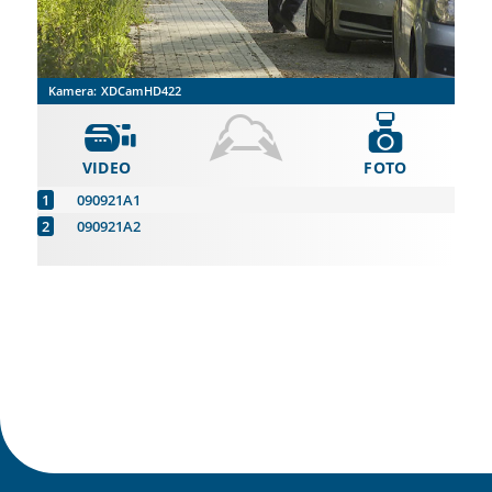
Kamera:
XDCamHD422
VIDEO
FOTO
090921A1
090921A2