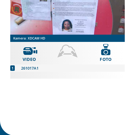
Kamera:
XDCAM HD
VIDEO
FOTO
261017A1