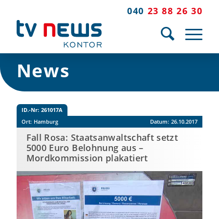
040
23 88 26 30
News
ID.-Nr:
261017A
Ort:
Hamburg
Datum:
26.10.2017
Fall Rosa: Staatsanwaltschaft setzt
5000 Euro Belohnung aus –
Mordkommission plakatiert