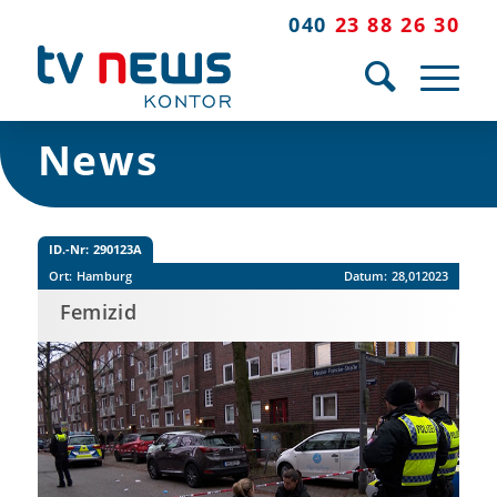
040
23 88 26 30
News
ID.-Nr:
290123A
Ort:
Hamburg
Datum:
28,012023
Femizid