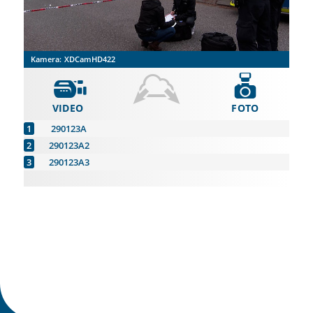
Kamera:
XDCamHD422
VIDEO
FOTO
290123A
290123A2
290123A3