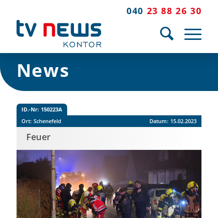
040
23 88 26 30
News
ID.-Nr:
150223A
Ort:
Schenefeld
Datum:
15.02.2023
Feuer