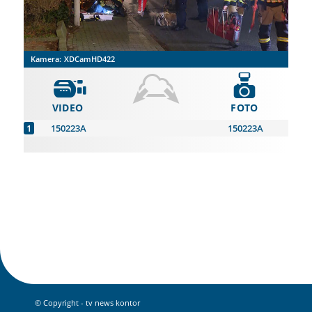
Kamera:
XDCamHD422
VIDEO
FOTO
150223A
150223A
© Copyright - tv news kontor