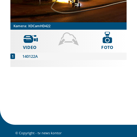
Kamera:
XDCamHD422
VIDEO
FOTO
140122A
© Copyright - tv news kontor