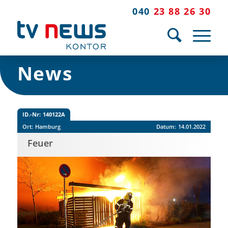
040
23 88 26 30
News
ID.-Nr:
140122A
Ort:
Hamburg
Datum:
14.01.2022
Feuer