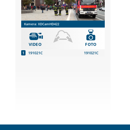
Kamera:
XDCamHD422
VIDEO
FOTO
191021C
191021C