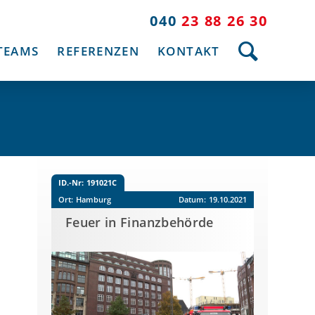
040
23 88 26 30
TEAMS
REFERENZEN
KONTAKT
ID.-Nr:
191021C
Ort:
Hamburg
Datum:
19.10.2021
Feuer in Finanzbehörde