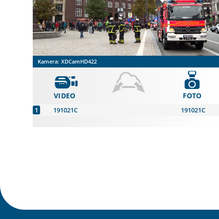
Kamera:
XDCamHD422
VIDEO
FOTO
191021C
191021C