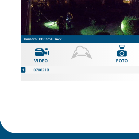
Kamera:
XDCamHD422
VIDEO
FOTO
070821B