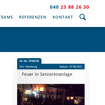
040
23 88 26 30
TEAMS
REFERENZEN
KONTAKT
ID.-Nr:
070821B
Ort:
Hamburg
Datum:
07.08.2021
Feuer in Seniorenanlage