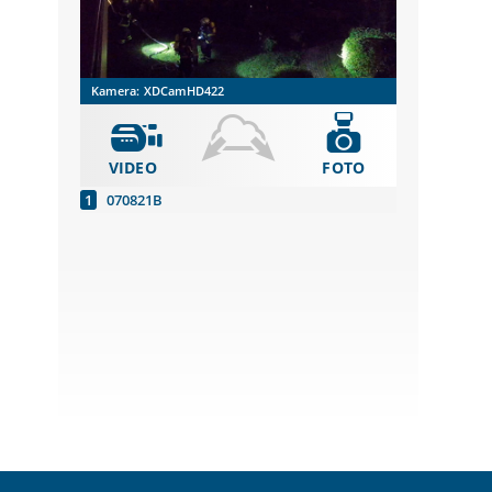
Kamera:
XDCamHD422
VIDEO
FOTO
070821B