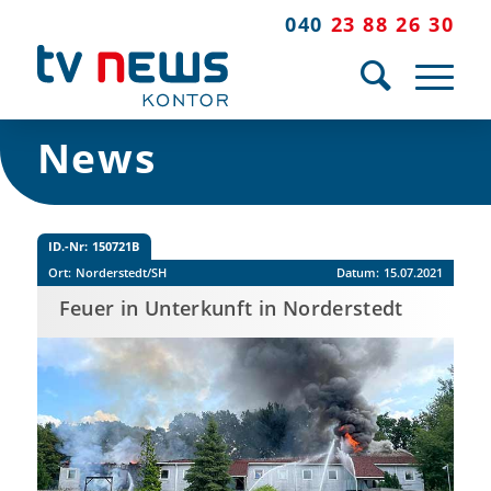
040
23 88 26 30
News
ID.-Nr:
150721B
Ort:
Norderstedt/SH
Datum:
15.07.2021
Feuer in Unterkunft in Norderstedt