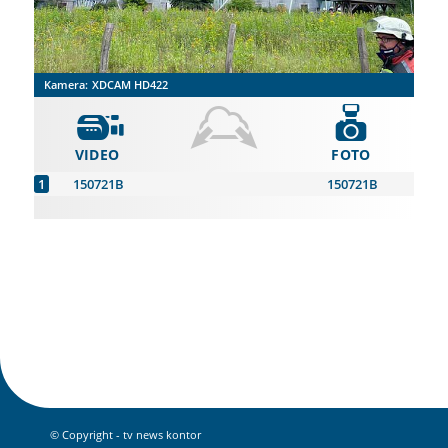
Kamera:
XDCAM HD422
VIDEO
FOTO
150721B
150721B
© Copyright - tv news kontor