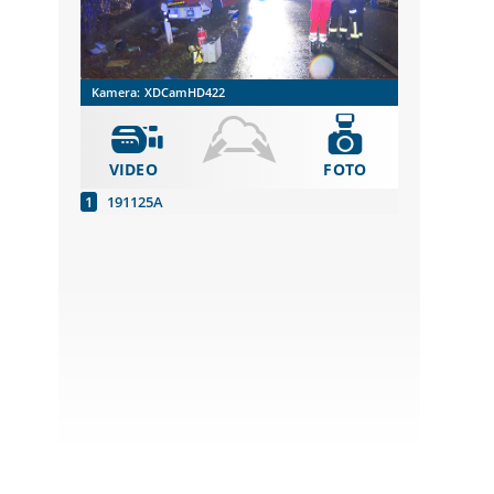
Kamera:
XDCamHD422
VIDEO
FOTO
191125A