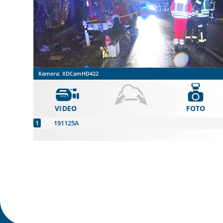
Kamera:
XDCamHD422
VIDEO
FOTO
191125A