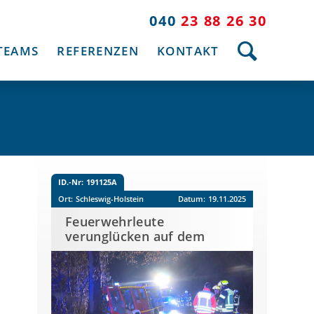
040
23 88 26 30
TEAMS
REFERENZEN
KONTAKT
ID.-Nr:
191125A
Ort:
Schleswig-Holstein
Datum:
19.11.2025
Feuerwehrleute
verunglücken auf dem
Rückweg vom Einsatz