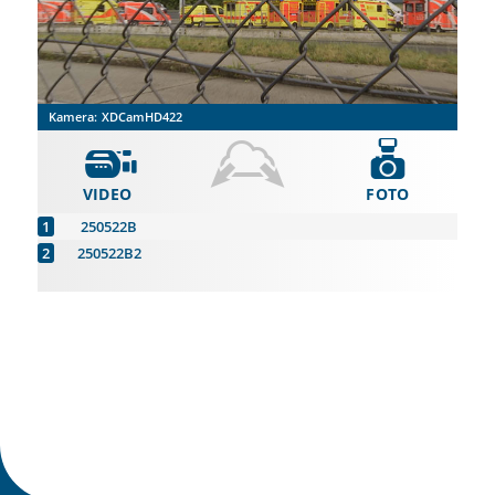
Kamera:
XDCamHD422
VIDEO
FOTO
250522B
250522B2