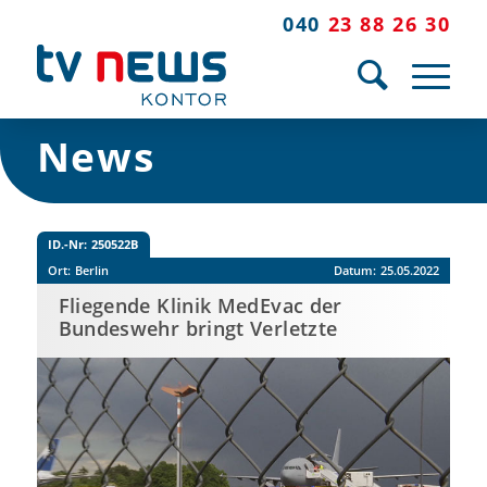
040
23 88 26 30
News
ID.-Nr:
250522B
Ort:
Berlin
Datum:
25.05.2022
Fliegende Klinik MedEvac der
Bundeswehr bringt Verletzte