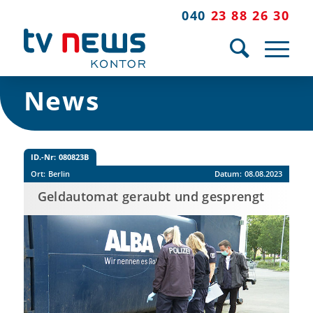
040
23 88 26 30
News
ID.-Nr:
080823B
Ort:
Berlin
Datum:
08.08.2023
Geldautomat geraubt und gesprengt