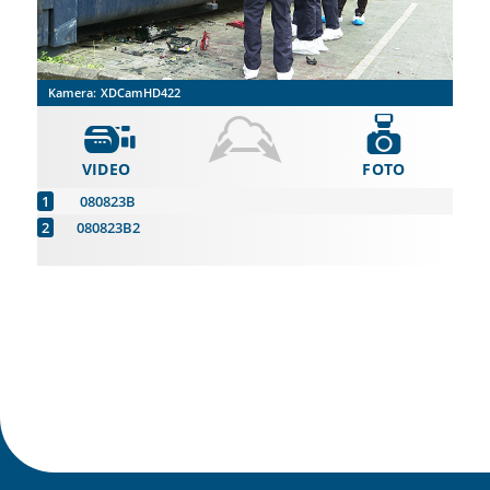
Kamera:
XDCamHD422
VIDEO
FOTO
080823B
080823B2