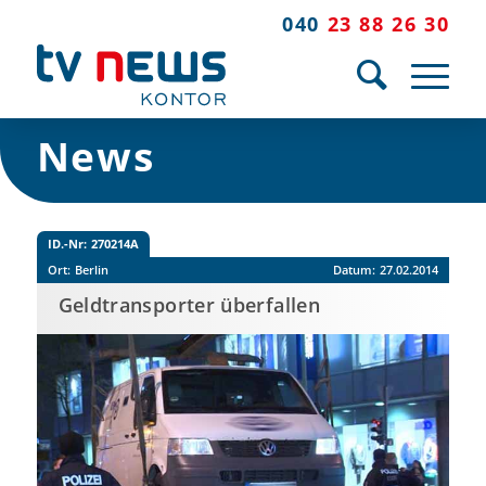
040
23 88 26 30
News
ID.-Nr:
270214A
Ort:
Berlin
Datum:
27.02.2014
Geldtransporter überfallen