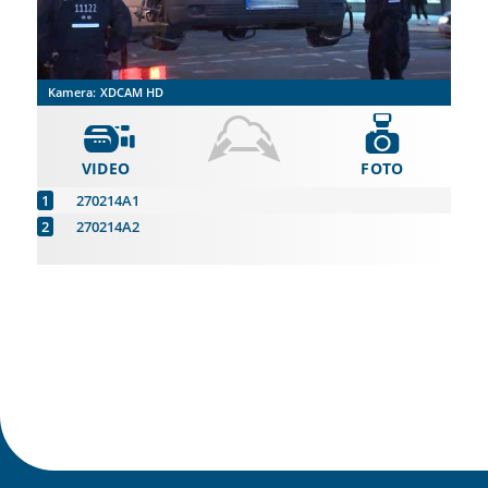
Kamera:
XDCAM HD
VIDEO
FOTO
270214A1
270214A2