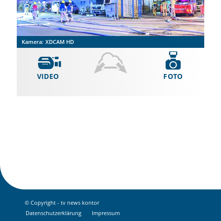
Kamera:
XDCAM HD
VIDEO
FOTO
© Copyright - tv news kontor
Datenschutz­erklärung
Impressum