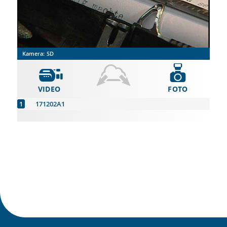
Kamera:
SD
VIDEO
FOTO
171202A1