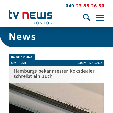
040
23 88 26 30
News
ID.-Nr:
171202A
Ort:
HH/SH
Datum:
17.12.2002
Hamburgs bekanntester Koksdealer
schreibt ein Buch