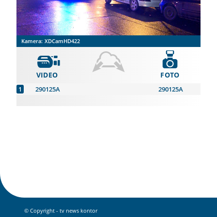
Kamera:
XDCamHD422
VIDEO
FOTO
290125A
290125A
© Copyright - tv news kontor