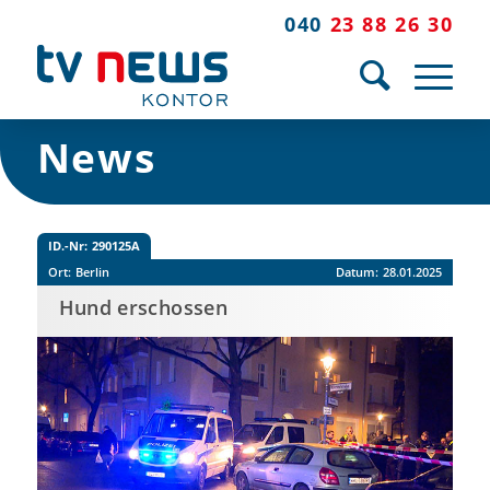
040
23 88 26 30
News
ID.-Nr:
290125A
Ort:
Berlin
Datum:
28.01.2025
Hund erschossen