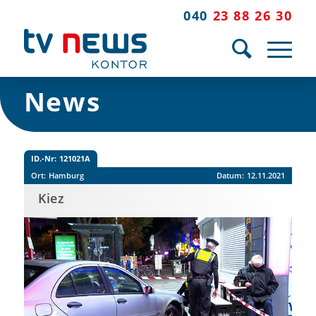
040
23 88 26 30
News
ID.-Nr:
121021A
Ort:
Hamburg
Datum:
12.11.2021
Kiez