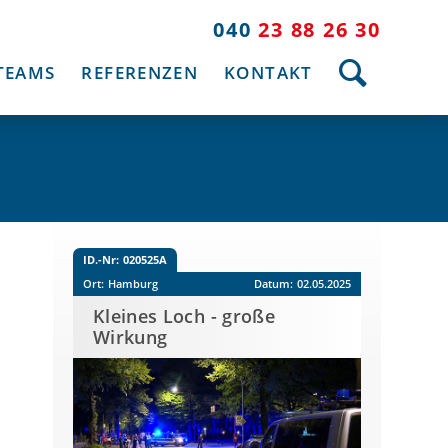
040
23 88 26 30
TEAMS
REFERENZEN
KONTAKT
ID.-Nr:
020525A
Ort:
Hamburg
Datum:
02.05.2025
Kleines Loch - große
Wirkung