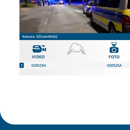
Kamera:
XDCamHD422
VIDEO
FOTO
020525A
020525A