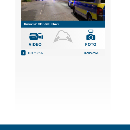
Kamera:
XDCamHD422
VIDEO
FOTO
020525A
020525A