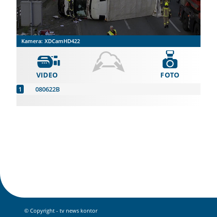
Kamera:
XDCamHD422
VIDEO
FOTO
080622B
© Copyright - tv news kontor