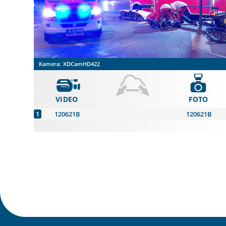
Kamera:
XDCamHD422
VIDEO
FOTO
120621B
120621B