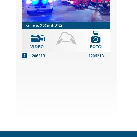
Kamera:
XDCamHD422
VIDEO
FOTO
120621B
120621B