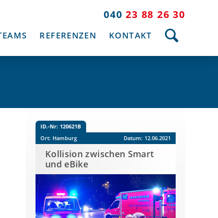
040
23 88 26 30
TEAMS
REFERENZEN
KONTAKT
ID.-Nr:
120621B
Ort:
Hamburg
Datum:
12.06.2021
Kollision zwischen Smart
und eBike