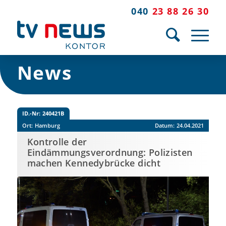
040
23 88 26 30
News
ID.-Nr:
240421B
Ort:
Hamburg
Datum:
24.04.2021
Kontrolle der
Eindämmungsverordnung: Polizisten
machen Kennedybrücke dicht