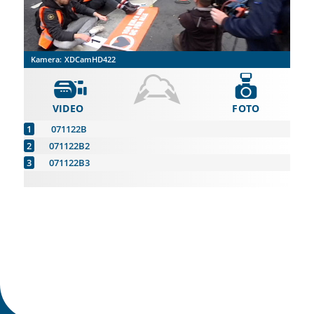
Kamera:
XDCamHD422
VIDEO
FOTO
071122B
071122B2
071122B3