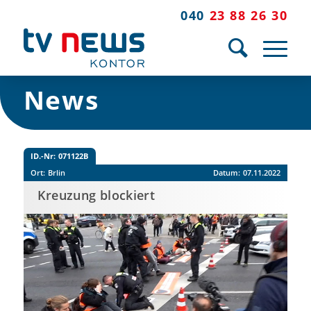
040
23 88 26 30
News
ID.-Nr:
071122B
Ort:
Brlin
Datum:
07.11.2022
Kreuzung blockiert