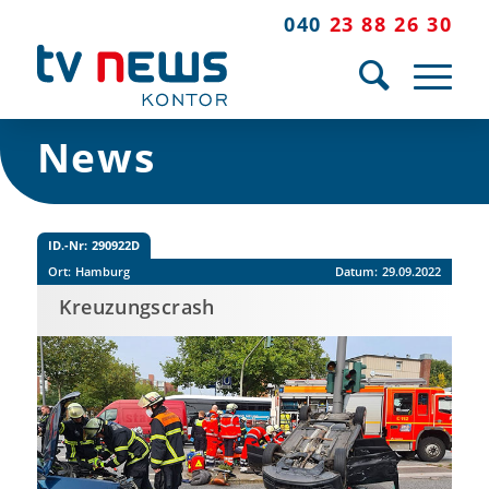
040
23 88 26 30
News
ID.-Nr:
290922D
Ort:
Hamburg
Datum:
29.09.2022
Kreuzungscrash