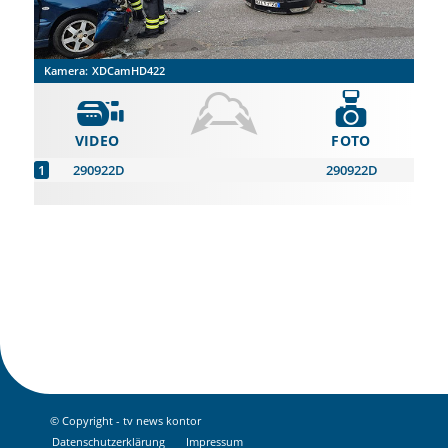
Kamera:
XDCamHD422
VIDEO
FOTO
290922D
290922D
© Copyright - tv news kontor
Datenschutz­erklärung
Impressum