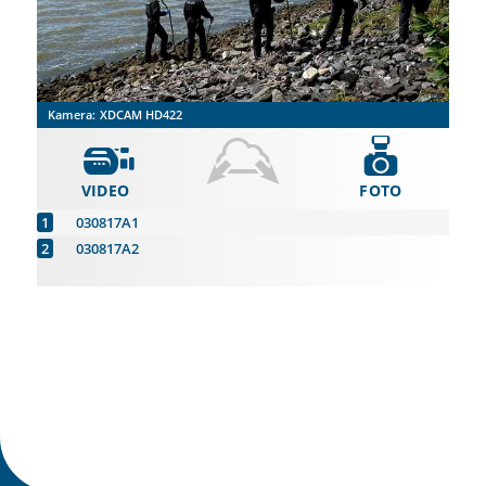
Kamera:
XDCAM HD422
VIDEO
FOTO
030817A1
030817A2