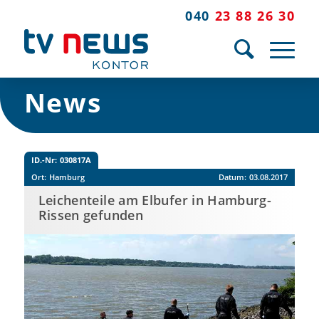
040
23 88 26 30
News
ID.-Nr:
030817A
Ort:
Hamburg
Datum:
03.08.2017
Leichenteile am Elbufer in Hamburg-
Rissen gefunden