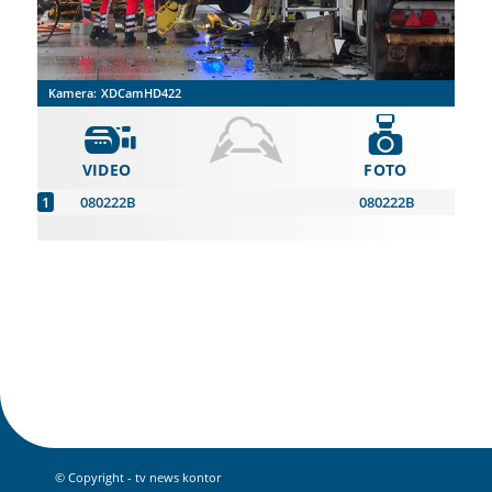
Kamera:
XDCamHD422
VIDEO
FOTO
080222B
080222B
© Copyright - tv news kontor