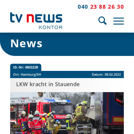
040
23 88 26 30
News
ID.-Nr:
080222B
Ort:
Hamburg/SH
Datum:
08.02.2022
LKW kracht in Stauende