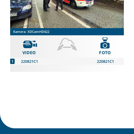
Kamera:
XDCamHD422
VIDEO
FOTO
220821C1
220821C1