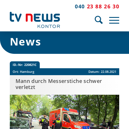
040
23 88 26 30
News
ID.-Nr:
220821C
Ort:
Hamburg
Datum:
22.08.2021
Mann durch Messerstiche schwer
verletzt