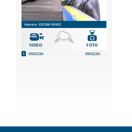
Kamera:
XDCAM HD422
VIDEO
FOTO
050323A
050323A