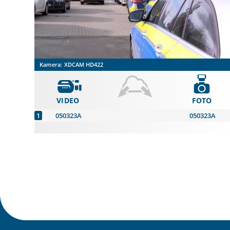
Kamera:
XDCAM HD422
VIDEO
FOTO
050323A
050323A