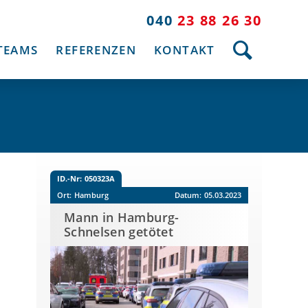
040
23 88 26 30
TEAMS
REFERENZEN
KONTAKT
ID.-Nr:
050323A
Ort:
Hamburg
Datum:
05.03.2023
Mann in Hamburg-
Schnelsen getötet