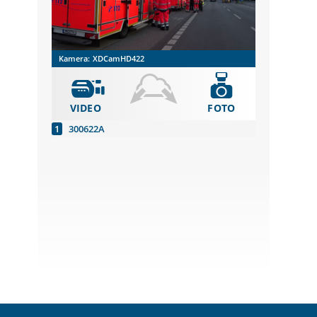
Kamera:
XDCamHD422
VIDEO
FOTO
300622A