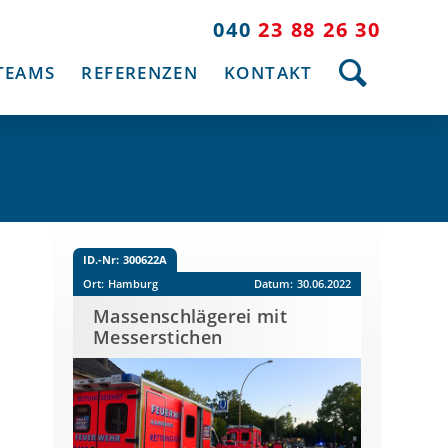
040
23 88 26 30
TEAMS
REFERENZEN
KONTAKT
ID.-Nr:
300622A
Ort:
Hamburg
Datum:
30.06.2022
Massenschlägerei mit
Messerstichen