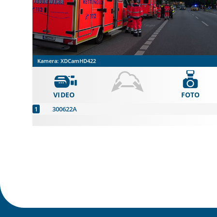
Kamera:
XDCamHD422
VIDEO
FOTO
300622A