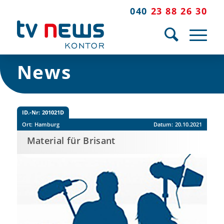
040
23 88 26 30
News
ID.-Nr:
201021D
Ort:
Hamburg
Datum:
20.10.2021
Material für Brisant