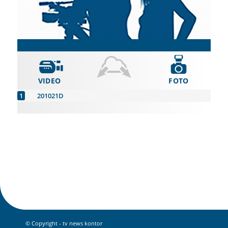
VIDEO
FOTO
201021D
© Copyright - tv news kontor