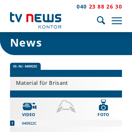
040
23 88 26 30
News
ID.-Nr:
040922C
Material für Brisant
VIDEO
FOTO
040922C