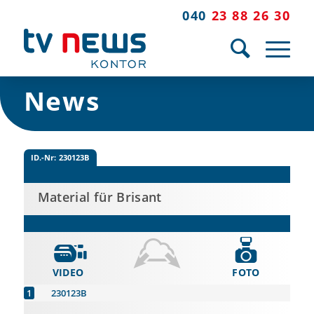
040
23 88 26 30
News
ID.-Nr:
230123B
Material für Brisant
VIDEO
FOTO
230123B