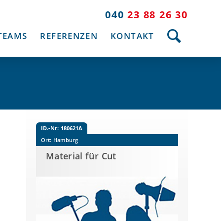
040
23 88 26 30
TEAMS
REFERENZEN
KONTAKT
ID.-Nr:
180621A
Ort:
Hamburg
Material für Cut