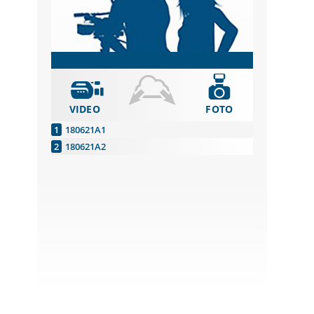
VIDEO
FOTO
180621A1
180621A2