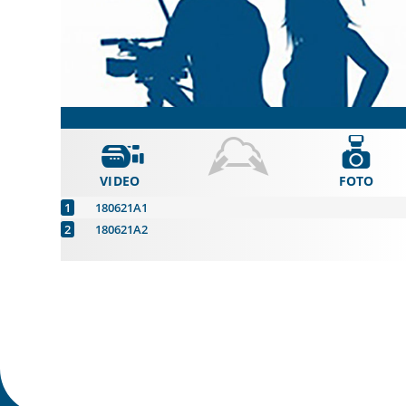
VIDEO
FOTO
180621A1
180621A2