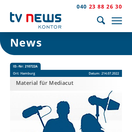
040
23 88 26 30
News
ID.-Nr:
210722A
Ort:
Hamburg
Datum:
214.07.2022
Material für Mediacut