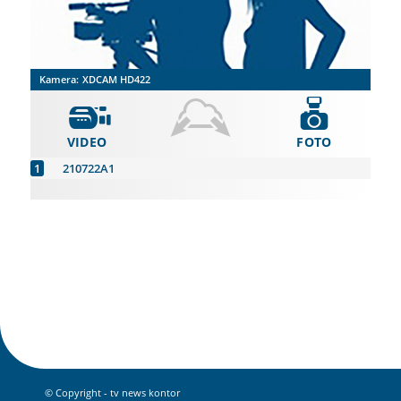
Kamera:
XDCAM HD422
VIDEO
FOTO
210722A1
© Copyright - tv news kontor