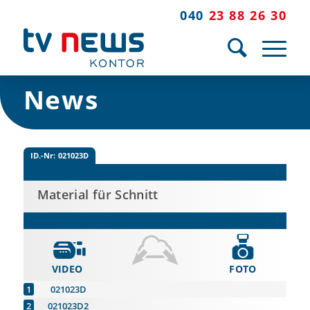
040
23 88 26 30
News
ID.-Nr:
021023D
Material für Schnitt
VIDEO
FOTO
021023D
021023D2